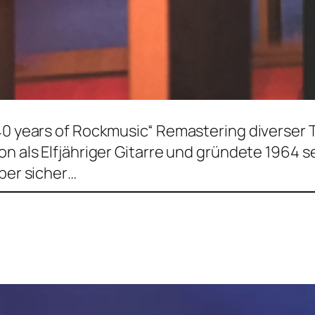
40 years of Rockmusic“ Remastering diverser T
hon als Elfjähriger Gitarre und gründete 1964
aber sicher…