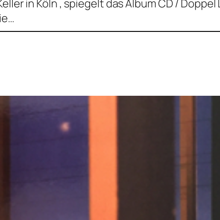
Keller in Köln , spiegelt das Album CD / Dopp
ie…