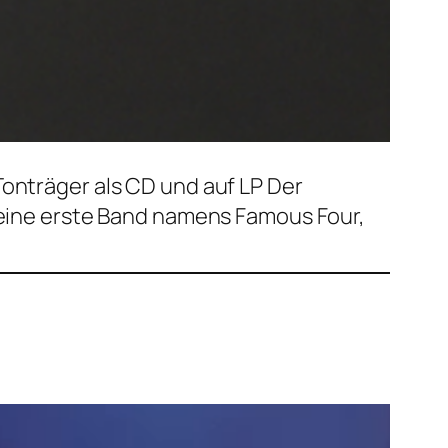
onträger als CD und auf LP Der
 seine erste Band namens Famous Four,