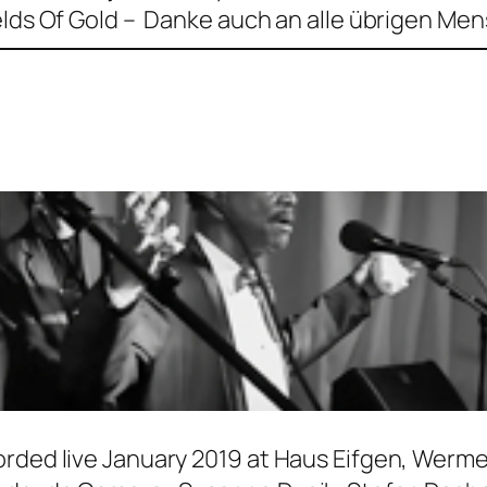
lds Of Gold – Danke auch an alle übrigen Mens
orded live January 2019 at Haus Eifgen, Werm