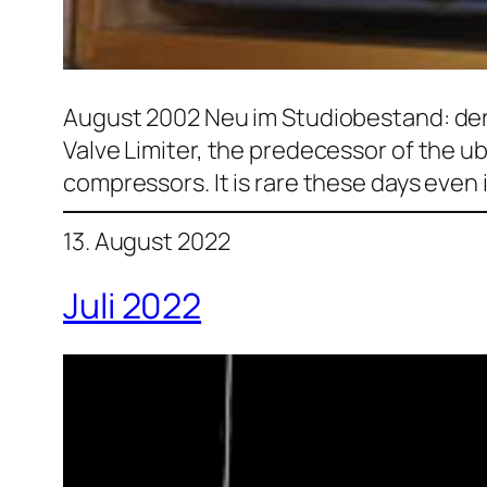
August 2002 Neu im Studiobestand: der
Valve Limiter, the predecessor of the 
compressors. It is rare these days even 
13. August 2022
Juli 2022