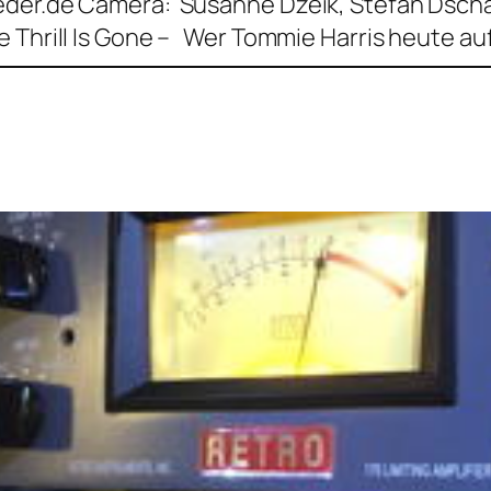
der.de Camera: Susanne Dzeik, Stefan Dscha
e Thrill Is Gone – Wer Tommie Harris heute au