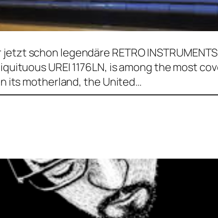
 jetzt schon legendäre RETRO INSTRUMENTS 17
ubiquituous UREI 1176LN, is among the most co
in its motherland, the United…