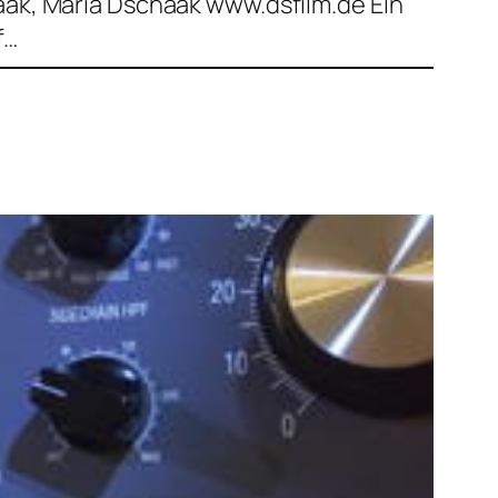
ak, Maria Dschaak www.dsfilm.de Ein
f…