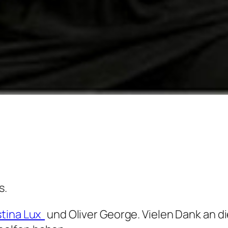
s.
stina Lux
und Oliver George. Vielen Dank an die