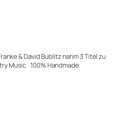
anke & David Bublitz nahm 3 Titel zu
try Music 100% Handmade.