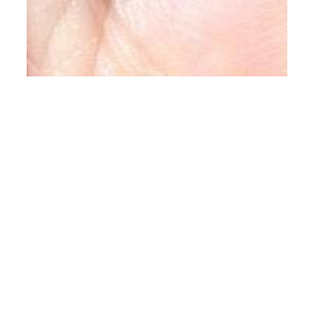
Impressum
TONTECHNIK WOLFGANG FEDER
Inh. Wolfgang Feder
Philipp-Zorn-Str. 23
50735 Köln
Tel:+ 49 221 7123149
Mobil:+ 49 173 2523149