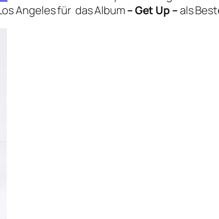
 Los Angeles für das Album
– Get Up –
als Best