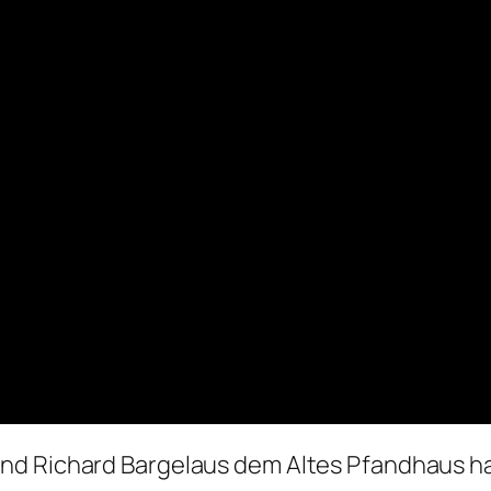
und Richard Bargelaus dem
Altes Pfandhaus
ha