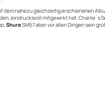
auf dem nahezu gleichzeitig erschienenen Alb
rden, eindrucksvoll mitgewirkt hat. Charlie`s S
p,
Shure
SM57 aber vor allen Dingen sein gr