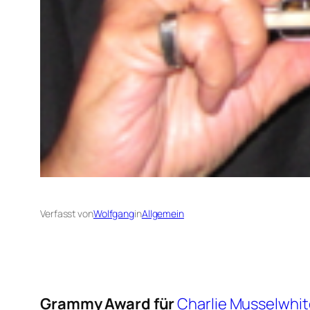
Verfasst von
Wolfgang
in
Allgemein
Grammy Award für
Charlie Musselwhit