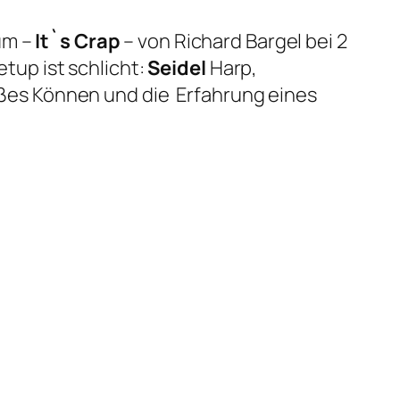
um –
It`s Crap
– von Richard Bargel bei 2
etup ist schlicht:
Seidel
Harp,
oßes Können und die Erfahrung eines