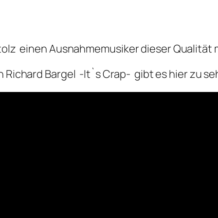
Stolz einen Ausnahmemusiker dieser Qualität 
 Richard Bargel -It`s Crap- gibt es hier zu se