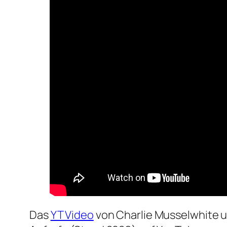
Das
YT Video
von Charlie Musselwhite 