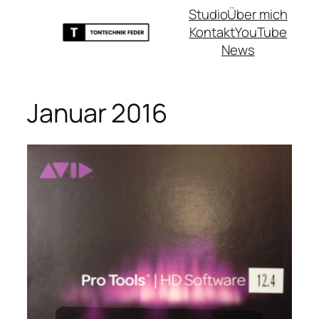
Zum
Studio
Über mich
Inhalt
Kontakt
YouTube
springen
News
Januar 2016