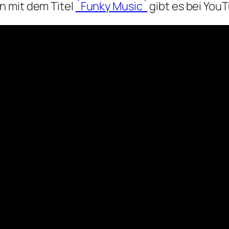
n mit dem Titel
´Funky Music`
gibt es bei You