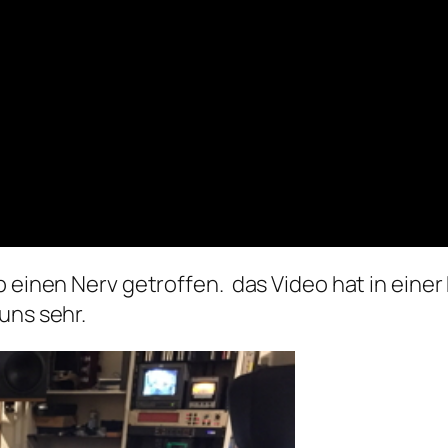
p einen Nerv getroffen. das Video hat in ein
uns sehr.