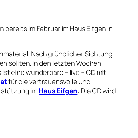
n bereits im Februar im Haus Eifgen in
hmaterial. Nach gründlicher Sichtung
nen sollten. In den letzten Wochen
ist eine wunderbare – live – CD mit
Cat
für die vertrauensvolle und
erstützung im
Haus Eifgen
.
Die CD wird