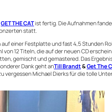
n
GET THE CAT
ist fertig. Die Aufnahmen fande
onzerten statt.
auf einer Festplatte und fast 4,5 Stunden Ro
l von 12 Titeln, die auf der neuen CD erschei
itten, gemischt und gemastered. Das Ergebnis 
esonderer Dank geht an
Till Brandt
&
Get The 
u vergessen Michael Dierks für die tolle Unt