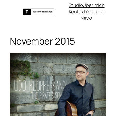
Zum
Studio
Über mich
Inhalt
Kontakt
YouTube
springen
News
November 2015