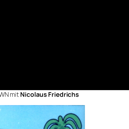
OWN mit
Nicolaus Friedrichs