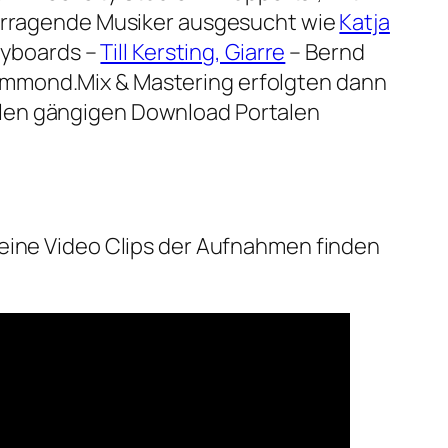
vorragende Musiker ausgesucht wie
Katja
eyboards –
Till Kersting, Giarre
– Bernd
Hammond.Mix & Mastering erfolgten dann
f allen gängigen Download Portalen
leine Video Clips der Aufnahmen finden