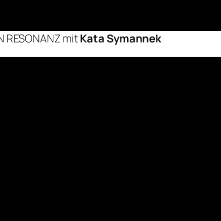
NN RESONANZ mit
Kata Symannek