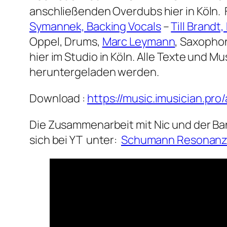
anschließenden Overdubs hier in Köln.
Symannek, Backing Vocals
–
Till Brandt,
Oppel, Drums,
Marc Leymann
, Saxopho
hier im Studio in Köln. Alle Texte und M
heruntergeladen werden.
Download :
https://music.imusician.pr
Die Zusammenarbeit mit Nic und der Ban
sich bei YT unter:
Schumann Resonan