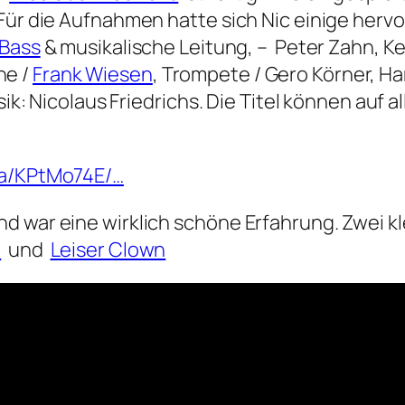
 Für die Aufnahmen hatte sich Nic einige her
 Bass
& musikalische Leitung, – Peter Zahn, K
ne /
Frank Wiesen
, Trompete / Gero Körner, 
usik: Nicolaus Friedrichs. Die Titel können au
o/a/KPtMo74E/…
d war eine wirklich schöne Erfahrung. Zwei k
z
und
Leiser Clown