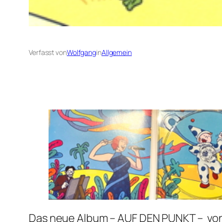
Verfasst von
Wolfgang
in
Allgemein
Das neue Album – AUF DEN PUNKT – vo