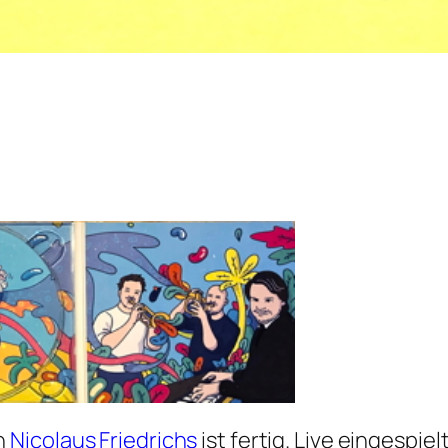
n
Nicolaus Friedrichs
ist fertig. Live eingespie