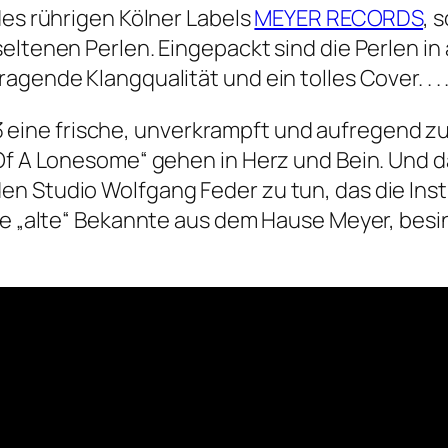
des rührigen Kölner Labels
MEYER RECORDS
, 
eltenen Perlen. Eingepackt sind die Perlen in
ende Klangqualität und ein tolles Cover. . . . .
ührt Vol. 3 eine frische, unverkrampft und aufrege
 Of A Lonesome“ gehen in Herz und Bein. Und 
en Studio Wolfgang Feder zu tun, das die Ins
ine „alte“ Bekannte aus dem Hause Meyer, bes