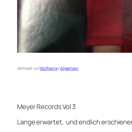
Verfasst von
Wolfgang
in
Allgemein
Meyer Records Vol 3
Lange erwartet, und endlich erschiene