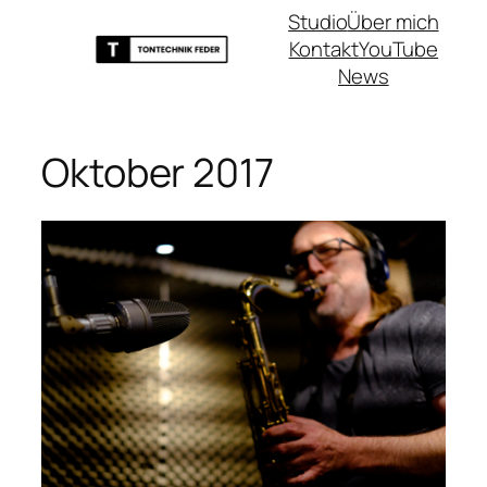
Zum
Studio
Über mich
Inhalt
Kontakt
YouTube
springen
News
Oktober 2017