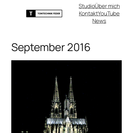
Zum
Studio
Über mich
Inhalt
Kontakt
YouTube
springen
News
September 2016