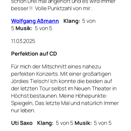
schon Drei mal angehört und es wird immer
besser !! Volle Punktzahl von mir .
Wolfgang Aßmann
Klang:
5 von
5
Musik:
5 von 5
11.03.2025
Perfektion auf CD
Für mich der Mitschnitt eines nahezu
perfekten Konzerts. Mit einer großartigen
Jördies Tielsch! Ich konnte die beiden auf
der letzten Tour selbst im Neuen Theater in
Höchst bestaunen. Meine Höhepunkte:
Spiegeln, Das letzte Mal und natürlich Immer
nur leben.
Uti Saxo
Klang:
5 von 5
Musik:
5 von 5