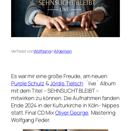
Verfasst von
Wolfgang
in
Allgemein
Es war mir eine große Freude, am neuen
Purple Schulz
&
Jördis Tielsch
´live´ Album
mit dem Titel – SEHNSUCHT BLEIBT –
mitwirken zu können. Die Aufnahmen fanden
Ende 2024 in der Kulturkirche in Köln- Nippes
statt. Final CD Mix
Oliver George
, Mastering
Wolfgang Feder.