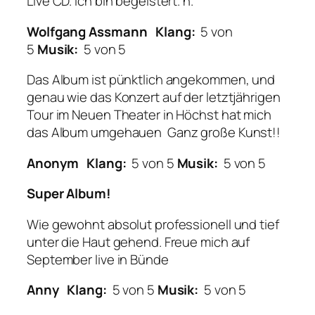
Live CD. Ich bin begeistert. n.
Wolfgang Assmann
Klang:
5 von
5
Musik:
5 von 5
Das Album ist pünktlich angekommen, und
genau wie das Konzert auf der letztjährigen
Tour im Neuen Theater in Höchst hat mich
das Album umgehauen Ganz große Kunst!!
Anonym
Klang:
5 von 5
Musik:
5 von 5
Super Album!
Wie gewohnt absolut professionell und tief
unter die Haut gehend. Freue mich auf
September live in Bünde
Anny
Klang:
5 von 5
Musik:
5 von 5