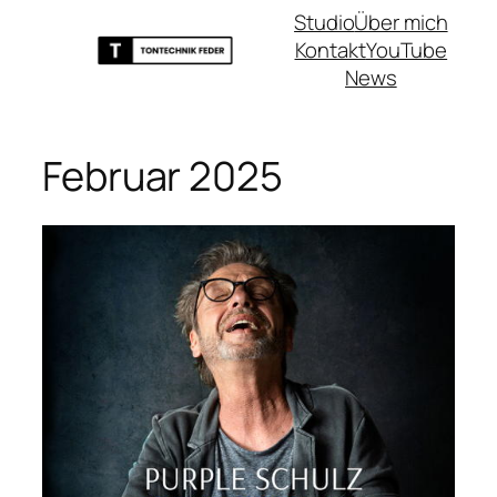
Zum
Studio
Über mich
Inhalt
Kontakt
YouTube
springen
News
Februar 2025