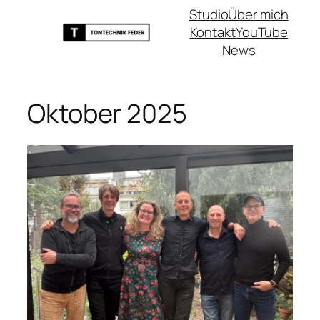
Zum
Studio
Über mich
Inhalt
Kontakt
YouTube
springen
News
Oktober 2025