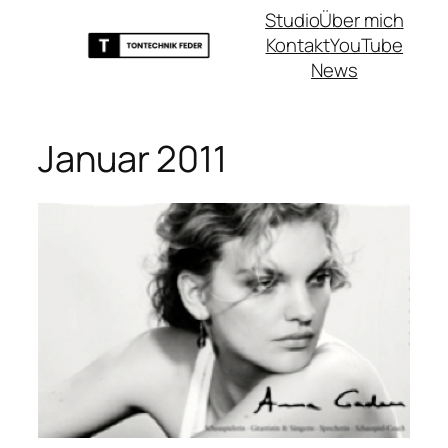
Zum
Studio
Über mich
Inhalt
Kontakt
YouTube
springen
News
Januar 2011