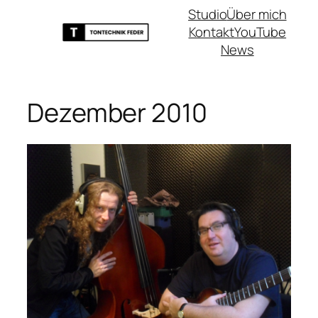
Zum
Studio
Über mich
Inhalt
Kontakt
YouTube
springen
News
Dezember 2010