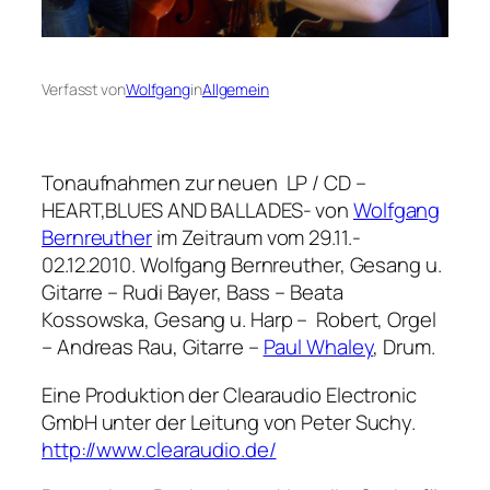
Verfasst von
Wolfgang
in
Allgemein
Tonaufnahmen zur neuen LP / CD –
HEART,BLUES AND BALLADES- von
Wolfgang
Bernreuther
im Zeitraum vom 29.11.-
02.12.2010. Wolfgang Bernreuther, Gesang u.
Gitarre – Rudi Bayer, Bass – Beata
Kossowska, Gesang u. Harp – Robert, Orgel
– Andreas Rau, Gitarre –
Paul Whaley
, Drum.
Eine Produktion der Clearaudio Electronic
GmbH unter der Leitung von Peter Suchy.
http://www.clearaudio.de/